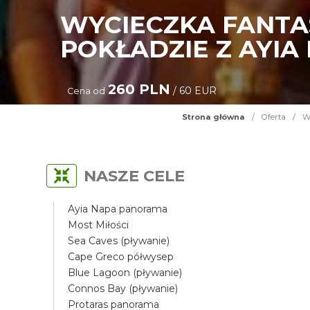
WYCIECZKA FANTAS
POKŁADZIE Z AYIA
260 PLN
/ 60 EUR
Cena od
Strona główna
/
Oferta
/
Wy
NASZE CELE
Ayia Napa panorama
Most Miłości
Sea Caves (pływanie)
Cape Greco półwysep
Blue Lagoon (pływanie)
Connos Bay (pływanie)
Protaras panorama