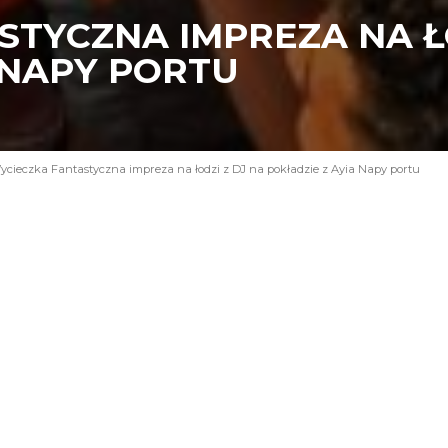
TYCZNA IMPREZA NA ŁO
 NAPY PORTU
cieczka Fantastyczna impreza na łodzi z DJ na pokładzie z Ayia Napy portu