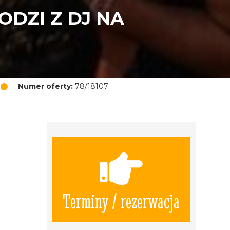
DZI Z DJ NA
Numer oferty:
78/18107
Terminy / rezerwacja