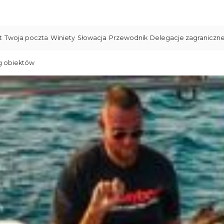
t
Twoja poczta
Winiety
Słowacja
Przewodnik
Delegacje zagraniczn
g obiektów