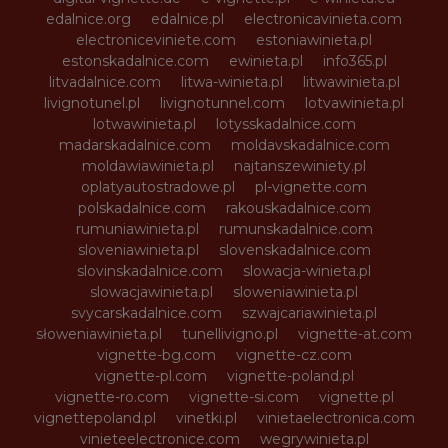
edalnice.org
edalnice.pl
electronicavinieta.com
electroniceviniete.com
estoniawinieta.pl
estonskadalnice.com
ewinieta.pl
info365.pl
litvadalnice.com
litwa-winieta.pl
litwawinieta.pl
livignotunel.pl
livignotunnel.com
lotvawinieta.pl
lotwawinieta.pl
lotysskadalnice.com
madarskadalnice.com
moldavskadalnice.com
moldawiawinieta.pl
najtanszewiniety.pl
oplatyautostradowe.pl
pl-vignette.com
polskadalnice.com
rakouskadalnice.com
rumuniawinieta.pl
rumunskadalnice.com
sloveniawinieta.pl
slovenskadalnice.com
slovinskadalnice.com
slowacja-winieta.pl
slowacjawinieta.pl
sloweniawinieta.pl
svycarskadalnice.com
szwajcariawinieta.pl
słoweniawinieta.pl
tunellivigno.pl
vignette-at.com
vignette-bg.com
vignette-cz.com
vignette-pl.com
vignette-poland.pl
vignette-ro.com
vignette-si.com
vignette.pl
vignettepoland.pl
vinetki.pl
vinietaelectronica.com
vinieteelectronice.com
wegrywinieta.pl