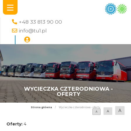
+48 33 813 90 00
info@tu1.pl
WYCIECZKA CZTERODNIOWA -
OFERTY
Strona główna
/
Wycieczka czterodniowa - oferty
A
A
A
Oferty:
4