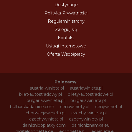
Destynacje
Polityka Prywatności
Regulamin strony
Zaloguj się
Kontakt
Usługi Internetowe
Oferta Współpracy
Polecamy:
austria-winieta.pl
austriawinieta.pl
bilet-autostradowy.pl
bilety-autostradowe.pl
bulgariawienieta.pl
bulgariawinieta.pl
bulharskadalnice.com
cenawiniety.pl
cenywiniet.pl
chorwacjawinieta.pl
czechy-winieta.pl
czechywinieta.pl
czechywiniety.pl
dalnicnipoplatky.com
dalnicniznamka.eu
digital-vignette.de
e-vignette.pl
e-winieta.eu