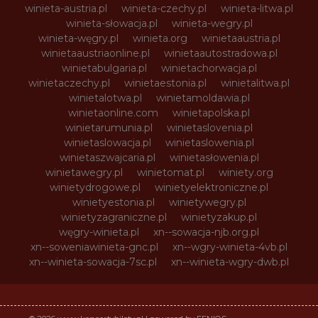
winieta-austria.pl
winieta-czechy.pl
winieta-litwa.pl
winieta-słowacja.pl
winieta-wegry.pl
winieta-węgry.pl
winieta.org
winietaaustria.pl
winietaaustriaonline.pl
winietaautostradowa.pl
winietabulgaria.pl
winietachorwacja.pl
winietaczechy.pl
winietaestonia.pl
winietalitwa.pl
winietalotwa.pl
winietamoldawia.pl
winietaonline.com
winietapolska.pl
winietarumunia.pl
winietaslovenia.pl
winietaslowacja.pl
winietaslowenia.pl
winietaszwajcaria.pl
winietasłowenia.pl
winietawegry.pl
winietomat.pl
winiety.org
winietydrogowe.pl
winietyelektroniczne.pl
winietyestonia.pl
winietywegry.pl
winietyzagraniczne.pl
winietyzakup.pl
węgry-winieta.pl
xn--sowacja-njb.org.pl
xn--soweniawinieta-gnc.pl
xn--wgry-winieta-4vb.pl
xn--winieta-sowacja-7sc.pl
xn--winieta-wgry-dwb.pl