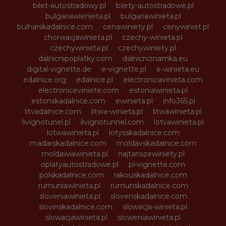
bilet-autostradowy.pl
bilety-autostradowe.pl
bulgariawienieta.pl
bulgariawinieta.pl
bulharskadalnice.com
cenawiniety.pl
cenywiniet.pl
chorwacjawinieta.pl
czechy-winieta.pl
czechywinieta.pl
czechywiniety.pl
dalnicnipoplatky.com
dalnicniznamka.eu
digital-vignette.de
e-vignette.pl
e-winieta.eu
edalnice.org
edalnice.pl
electronicavinieta.com
electroniceviniete.com
estoniawinieta.pl
estonskadalnice.com
ewinieta.pl
info365.pl
litvadalnice.com
litwa-winieta.pl
litwawinieta.pl
livignotunel.pl
livignotunnel.com
lotvawinieta.pl
lotwawinieta.pl
lotysskadalnice.com
madarskadalnice.com
moldavskadalnice.com
moldawiawinieta.pl
najtanszewiniety.pl
oplatyautostradowe.pl
pl-vignette.com
polskadalnice.com
rakouskadalnice.com
rumuniawinieta.pl
rumunskadalnice.com
sloveniawinieta.pl
slovenskadalnice.com
slovinskadalnice.com
slowacja-winieta.pl
slowacjawinieta.pl
sloweniawinieta.pl