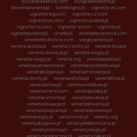
svycarskadalnice.com
szwajcariawinieta.pl
słoweniawinieta.pl
tunellivigno.pl
vignette-at.com
vignette-bg.com
vignette-cz.com
vignette-pl.com
vignette-poland.pl
vignette-ro.com
vignette-si.com
vignette.pl
vignettepoland.pl
vinetki.pl
vinietaelectronica.com
vinieteelectronice.com
wegrywinieta.pl
winieta-austria.pl
winieta-czechy.pl
winieta-litwa.pl
winieta-słowacja.pl
winieta-wegry.pl
winieta-węgry.pl
winieta.org
winietaaustria.pl
winietaaustriaonline.pl
winietaautostradowa.pl
winietabulgaria.pl
winietachorwacja.pl
winietaczechy.pl
winietaestonia.pl
winietalitwa.pl
winietalotwa.pl
winietamoldawia.pl
winietaonline.com
winietapolska.pl
winietarumunia.pl
winietaslovenia.pl
winietaslowacja.pl
winietaslowenia.pl
winietaszwajcaria.pl
winietasłowenia.pl
winietawegry.pl
winietomat.pl
winiety.org
winietydrogowe.pl
winietyelektroniczne.pl
winietyestonia.pl
winietywegry.pl
winietyzagraniczne.pl
winietyzakup.pl