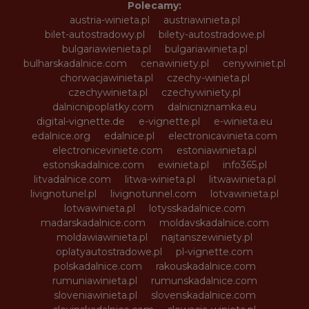
Polecamy:
austria-winieta.pl
austriawinieta.pl
bilet-autostradowy.pl
bilety-autostradowe.pl
bulgariawienieta.pl
bulgariawinieta.pl
bulharskadalnice.com
cenawiniety.pl
cenywiniet.pl
chorwacjawinieta.pl
czechy-winieta.pl
czechywinieta.pl
czechywiniety.pl
dalnicnipoplatky.com
dalnicniznamka.eu
digital-vignette.de
e-vignette.pl
e-winieta.eu
edalnice.org
edalnice.pl
electronicavinieta.com
electroniceviniete.com
estoniawinieta.pl
estonskadalnice.com
ewinieta.pl
info365.pl
litvadalnice.com
litwa-winieta.pl
litwawinieta.pl
livignotunel.pl
livignotunnel.com
lotvawinieta.pl
lotwawinieta.pl
lotysskadalnice.com
madarskadalnice.com
moldavskadalnice.com
moldawiawinieta.pl
najtanszewiniety.pl
oplatyautostradowe.pl
pl-vignette.com
polskadalnice.com
rakouskadalnice.com
rumuniawinieta.pl
rumunskadalnice.com
sloveniawinieta.pl
slovenskadalnice.com