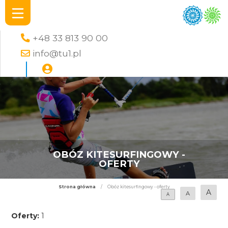
+48 33 813 90 00
info@tu1.pl
OBÓZ KITESURFINGOWY -
OFERTY
Strona główna
/
Obóz kitesurfingowy - oferty
A
A
A
Oferty:
1