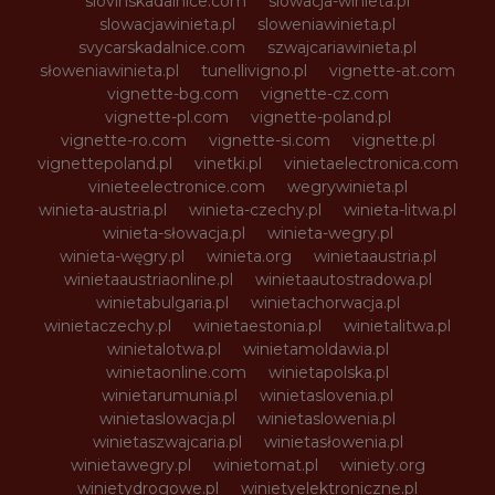
slovinskadalnice.com
slowacja-winieta.pl
slowacjawinieta.pl
sloweniawinieta.pl
svycarskadalnice.com
szwajcariawinieta.pl
słoweniawinieta.pl
tunellivigno.pl
vignette-at.com
vignette-bg.com
vignette-cz.com
vignette-pl.com
vignette-poland.pl
vignette-ro.com
vignette-si.com
vignette.pl
vignettepoland.pl
vinetki.pl
vinietaelectronica.com
vinieteelectronice.com
wegrywinieta.pl
winieta-austria.pl
winieta-czechy.pl
winieta-litwa.pl
winieta-słowacja.pl
winieta-wegry.pl
winieta-węgry.pl
winieta.org
winietaaustria.pl
winietaaustriaonline.pl
winietaautostradowa.pl
winietabulgaria.pl
winietachorwacja.pl
winietaczechy.pl
winietaestonia.pl
winietalitwa.pl
winietalotwa.pl
winietamoldawia.pl
winietaonline.com
winietapolska.pl
winietarumunia.pl
winietaslovenia.pl
winietaslowacja.pl
winietaslowenia.pl
winietaszwajcaria.pl
winietasłowenia.pl
winietawegry.pl
winietomat.pl
winiety.org
winietydrogowe.pl
winietyelektroniczne.pl