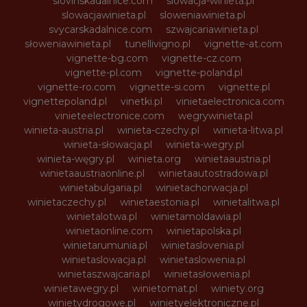
slovinskadalnice.com
slowacja-winieta.pl
slowacjawinieta.pl
sloweniawinieta.pl
svycarskadalnice.com
szwajcariawinieta.pl
słoweniawinieta.pl
tunellivigno.pl
vignette-at.com
vignette-bg.com
vignette-cz.com
vignette-pl.com
vignette-poland.pl
vignette-ro.com
vignette-si.com
vignette.pl
vignettepoland.pl
vinetki.pl
vinietaelectronica.com
vinieteelectronice.com
wegrywinieta.pl
winieta-austria.pl
winieta-czechy.pl
winieta-litwa.pl
winieta-słowacja.pl
winieta-wegry.pl
winieta-węgry.pl
winieta.org
winietaaustria.pl
winietaaustriaonline.pl
winietaautostradowa.pl
winietabulgaria.pl
winietachorwacja.pl
winietaczechy.pl
winietaestonia.pl
winietalitwa.pl
winietalotwa.pl
winietamoldawia.pl
winietaonline.com
winietapolska.pl
winietarumunia.pl
winietaslovenia.pl
winietaslowacja.pl
winietaslowenia.pl
winietaszwajcaria.pl
winietasłowenia.pl
winietawegry.pl
winietomat.pl
winiety.org
winietydrogowe.pl
winietyelektroniczne.pl