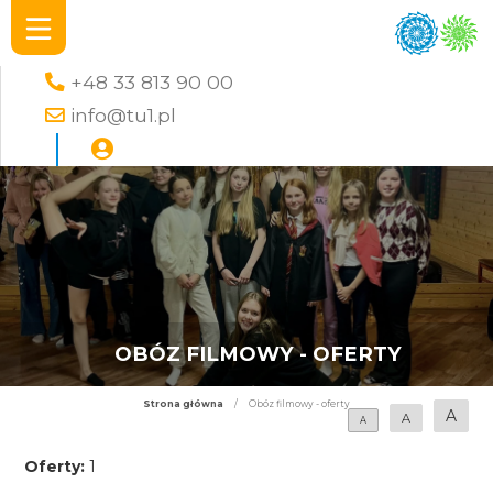
+48 33 813 90 00
info@tu1.pl
OBÓZ FILMOWY - OFERTY
Strona główna
/
Obóz filmowy - oferty
A
A
A
Oferty:
1