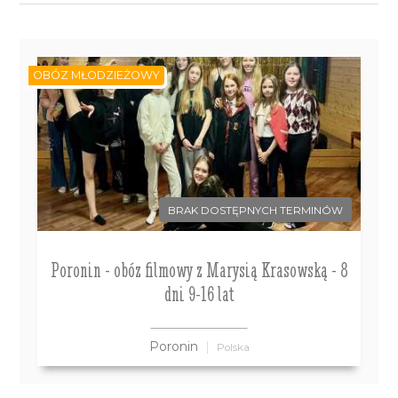
OBÓZ MŁODZIEŻOWY
BRAK DOSTĘPNYCH TERMINÓW
Poronin - obóz filmowy z Marysią Krasowską - 8
dni 9-16 lat
Poronin
Polska