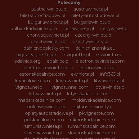
Polecamy:
austria-winieta.pl
austriawinieta.pl
bilet-autostradowy.pl
bilety-autostradowe.pl
bulgariawienieta.pl
bulgariawinieta.pl
bulharskadalnice.com
cenawiniety.pl
cenywiniet.pl
chorwacjawinieta.pl
czechy-winieta.pl
czechywinieta.pl
czechywiniety.pl
dalnicnipoplatky.com
dalnicniznamka.eu
digital-vignette.de
e-vignette.pl
e-winieta.eu
edalnice.org
edalnice.pl
electronicavinieta.com
electroniceviniete.com
estoniawinieta.pl
estonskadalnice.com
ewinieta.pl
info365.pl
litvadalnice.com
litwa-winieta.pl
litwawinieta.pl
livignotunel.pl
livignotunnel.com
lotvawinieta.pl
lotwawinieta.pl
lotysskadalnice.com
madarskadalnice.com
moldavskadalnice.com
moldawiawinieta.pl
najtanszewiniety.pl
oplatyautostradowe.pl
pl-vignette.com
polskadalnice.com
rakouskadalnice.com
rumuniawinieta.pl
rumunskadalnice.com
sloveniawinieta.pl
slovenskadalnice.com