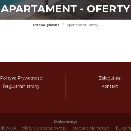
APARTAMENT - OFERTY
Strona główna
/
Apartament - oferty
Polityka Prywatności
Zaloguj się
Regulamin strony
Kontakt
Polecamy:
adowy.pl
bilety-autostradowe.pl
bulgariawienieta.pl
bulgari