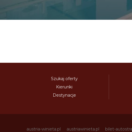
Szukaj oferty
Kierunki
Destynacje
austria-winieta.pl
austriawinieta.pl
bilet-autostr