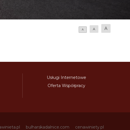
A
A
A
Usługi Internetowe
Oferta Współpracy
awinieta.pl
bulharskadalnice.com
cenawiniety.pl