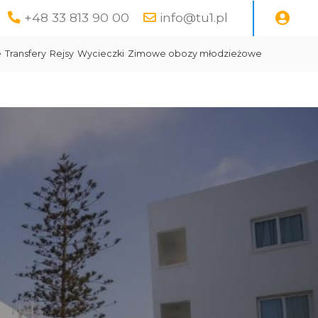
+48 33 813 90 00
info@tu1.pl
e
Transfery
Rejsy
Wycieczki
Zimowe obozy młodzieżowe