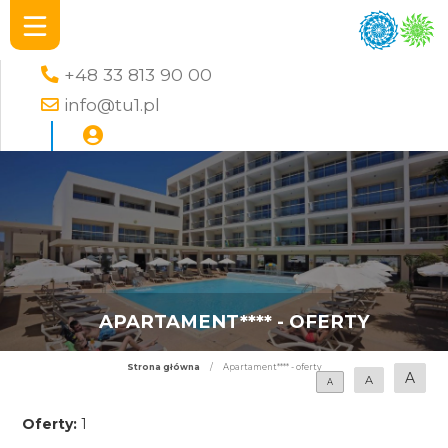
+48 33 813 90 00
info@tu1.pl
APARTAMENT**** - OFERTY
Strona główna
/
Apartament**** - oferty
A
A
A
Oferty:
1