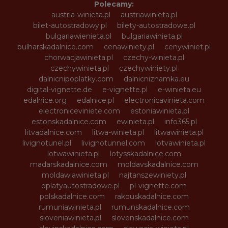
Polecamy:
austria-winieta.pl
austriawinieta.pl
bilet-autostradowy.pl
bilety-autostradowe.pl
bulgariawienieta.pl
bulgariawinieta.pl
bulharskadalnice.com
cenawiniety.pl
cenywiniet.pl
chorwacjawinieta.pl
czechy-winieta.pl
czechywinieta.pl
czechywiniety.pl
dalnicnipoplatky.com
dalnicniznamka.eu
digital-vignette.de
e-vignette.pl
e-winieta.eu
edalnice.org
edalnice.pl
electronicavinieta.com
electroniceviniete.com
estoniawinieta.pl
estonskadalnice.com
ewinieta.pl
info365.pl
litvadalnice.com
litwa-winieta.pl
litwawinieta.pl
livignotunel.pl
livignotunnel.com
lotvawinieta.pl
lotwawinieta.pl
lotysskadalnice.com
madarskadalnice.com
moldavskadalnice.com
moldawiawinieta.pl
najtanszewiniety.pl
oplatyautostradowe.pl
pl-vignette.com
polskadalnice.com
rakouskadalnice.com
rumuniawinieta.pl
rumunskadalnice.com
sloveniawinieta.pl
slovenskadalnice.com