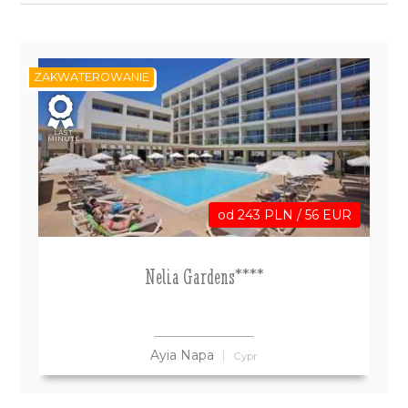
ZAKWATEROWANIE
LAST
MINUTE
od 243 PLN / 56 EUR
Nelia Gardens****
Ayia Napa
Cypr