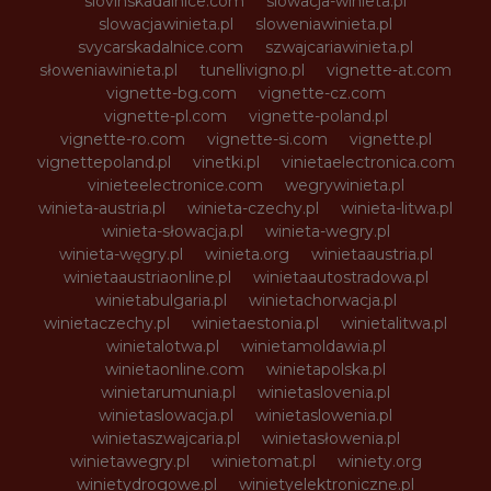
slovinskadalnice.com
slowacja-winieta.pl
slowacjawinieta.pl
sloweniawinieta.pl
svycarskadalnice.com
szwajcariawinieta.pl
słoweniawinieta.pl
tunellivigno.pl
vignette-at.com
vignette-bg.com
vignette-cz.com
vignette-pl.com
vignette-poland.pl
vignette-ro.com
vignette-si.com
vignette.pl
vignettepoland.pl
vinetki.pl
vinietaelectronica.com
vinieteelectronice.com
wegrywinieta.pl
winieta-austria.pl
winieta-czechy.pl
winieta-litwa.pl
winieta-słowacja.pl
winieta-wegry.pl
winieta-węgry.pl
winieta.org
winietaaustria.pl
winietaaustriaonline.pl
winietaautostradowa.pl
winietabulgaria.pl
winietachorwacja.pl
winietaczechy.pl
winietaestonia.pl
winietalitwa.pl
winietalotwa.pl
winietamoldawia.pl
winietaonline.com
winietapolska.pl
winietarumunia.pl
winietaslovenia.pl
winietaslowacja.pl
winietaslowenia.pl
winietaszwajcaria.pl
winietasłowenia.pl
winietawegry.pl
winietomat.pl
winiety.org
winietydrogowe.pl
winietyelektroniczne.pl