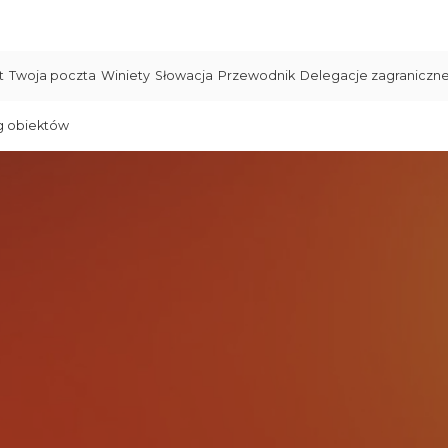
t
Twoja poczta
Winiety
Słowacja
Przewodnik
Delegacje zagraniczn
g obiektów