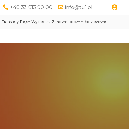
+48 33 813 90 00
info@tu1.pl
e
Transfery
Rejsy
Wycieczki
Zimowe obozy młodzieżowe