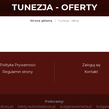
TUNEZJA - OFERTY
Strona główna
/
Tunezja - oferty
Polityka Prywatności
Zaloguj się
Regulamin strony
Kontakt
Polecamy:
adowy.pl
bilety-autostradowe.pl
bulgariawienieta.pl
bulgari