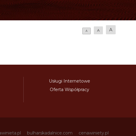
A
A
A
Usługi Internetowe
Oferta Współpracy
awinieta.pl
bulharskadalnice.com
cenawiniety.pl