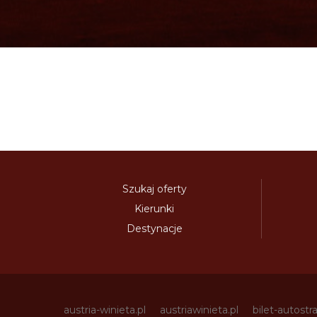
Szukaj oferty
Kierunki
Destynacje
austria-winieta.pl
austriawinieta.pl
bilet-autostr