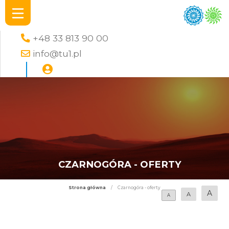
+48 33 813 90 00
info@tu1.pl
CZARNOGÓRA - OFERTY
Strona główna
/
Czarnogóra - oferty
A
A
A