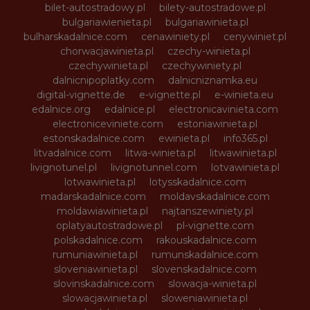
bilet-autostradowy.pl
bilety-autostradowe.pl
bulgariawienieta.pl
bulgariawinieta.pl
bulharskadalnice.com
cenawiniety.pl
cenywiniet.pl
chorwacjawinieta.pl
czechy-winieta.pl
czechywinieta.pl
czechywiniety.pl
dalnicnipoplatky.com
dalnicniznamka.eu
digital-vignette.de
e-vignette.pl
e-winieta.eu
edalnice.org
edalnice.pl
electronicavinieta.com
electroniceviniete.com
estoniawinieta.pl
estonskadalnice.com
ewinieta.pl
info365.pl
litvadalnice.com
litwa-winieta.pl
litwawinieta.pl
livignotunel.pl
livignotunnel.com
lotvawinieta.pl
lotwawinieta.pl
lotysskadalnice.com
madarskadalnice.com
moldavskadalnice.com
moldawiawinieta.pl
najtanszewiniety.pl
oplatyautostradowe.pl
pl-vignette.com
polskadalnice.com
rakouskadalnice.com
rumuniawinieta.pl
rumunskadalnice.com
sloveniawinieta.pl
slovenskadalnice.com
slovinskadalnice.com
slowacja-winieta.pl
slowacjawinieta.pl
sloweniawinieta.pl