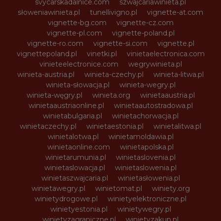
svycarskadalnice.com
szwajcariawinieta.pl
słoweniawinieta.pl
tunellivigno.pl
vignette-at.com
vignette-bg.com
vignette-cz.com
vignette-pl.com
vignette-poland.pl
vignette-ro.com
vignette-si.com
vignette.pl
vignettepoland.pl
vinetki.pl
vinietaelectronica.com
vinieteelectronice.com
wegrywinieta.pl
winieta-austria.pl
winieta-czechy.pl
winieta-litwa.pl
winieta-słowacja.pl
winieta-wegry.pl
winieta-węgry.pl
winieta.org
winietaaustria.pl
winietaaustriaonline.pl
winietaautostradowa.pl
winietabulgaria.pl
winietachorwacja.pl
winietaczechy.pl
winietaestonia.pl
winietalitwa.pl
winietalotwa.pl
winietamoldawia.pl
winietaonline.com
winietapolska.pl
winietarumunia.pl
winietaslovenia.pl
winietaslowacja.pl
winietaslowenia.pl
winietaszwajcaria.pl
winietasłowenia.pl
winietawegry.pl
winietomat.pl
winiety.org
winietydrogowe.pl
winietyelektroniczne.pl
winietyestonia.pl
winietywegry.pl
winietyzagraniczne.pl
winietyzakup.pl