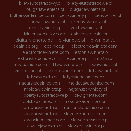
bilet-autostradowy.pl
bilety-autostradowe.pl
bulgariawienieta.pl
bulgariawinieta.pl
bulharskadalnice.com
cenawiniety.pl
cenywiniet.pl
chorwacjawinieta.pl
czechy-winieta.pl
czechywinieta.pl
czechywiniety.pl
dalnicnipoplatky.com
dalnicniznamka.eu
digital-vignette.de
e-vignette.pl
e-winieta.eu
edalnice.org
edalnice.pl
electronicavinieta.com
electroniceviniete.com
estoniawinieta.pl
estonskadalnice.com
ewinieta.pl
info365.pl
litvadalnice.com
litwa-winieta.pl
litwawinieta.pl
livignotunel.pl
livignotunnel.com
lotvawinieta.pl
lotwawinieta.pl
lotysskadalnice.com
madarskadalnice.com
moldavskadalnice.com
moldawiawinieta.pl
najtanszewiniety.pl
oplatyautostradowe.pl
pl-vignette.com
polskadalnice.com
rakouskadalnice.com
rumuniawinieta.pl
rumunskadalnice.com
sloveniawinieta.pl
slovenskadalnice.com
slovinskadalnice.com
slowacja-winieta.pl
slowacjawinieta.pl
sloweniawinieta.pl