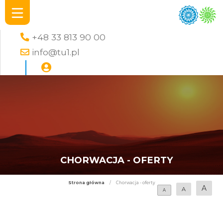
+48 33 813 90 00
info@tu1.pl
CHORWACJA - OFERTY
Strona główna
/
Chorwacja - oferty
A
A
A