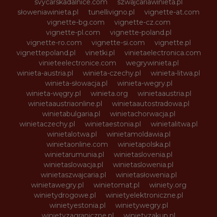
svycarskadalnice.com
szwajcariawinieta.pl
słoweniawinieta.pl
tunellivigno.pl
vignette-at.com
vignette-bg.com
vignette-cz.com
vignette-pl.com
vignette-poland.pl
vignette-ro.com
vignette-si.com
vignette.pl
vignettepoland.pl
vinetki.pl
vinietaelectronica.com
vinieteelectronice.com
wegrywinieta.pl
winieta-austria.pl
winieta-czechy.pl
winieta-litwa.pl
winieta-słowacja.pl
winieta-wegry.pl
winieta-węgry.pl
winieta.org
winietaaustria.pl
winietaaustriaonline.pl
winietaautostradowa.pl
winietabulgaria.pl
winietachorwacja.pl
winietaczechy.pl
winietaestonia.pl
winietalitwa.pl
winietalotwa.pl
winietamoldawia.pl
winietaonline.com
winietapolska.pl
winietarumunia.pl
winietaslovenia.pl
winietaslowacja.pl
winietaslowenia.pl
winietaszwajcaria.pl
winietasłowenia.pl
winietawegry.pl
winietomat.pl
winiety.org
winietydrogowe.pl
winietyelektroniczne.pl
winietyestonia.pl
winietywegry.pl
winietyzagraniczne.pl
winietyzakup.pl