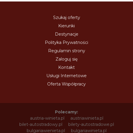
Szukaj oferty
Kierunki
Destynacje
Polityka Prywatności
Regulamin strony
Zaloguj się
Kontakt
Usługi Internetowe
Oferta Współpracy
Polecamy:
austria-winieta.pl
austriawinieta.pl
bilet-autostradowy.pl
bilety-autostradowe.pl
bulgariawienieta.pl
bulgariawinieta.pl