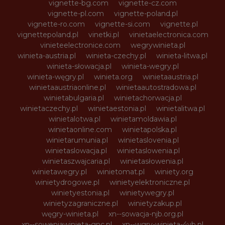
vignette-bg.com
vignette-cz.com
vignette-pl.com
vignette-poland.pl
vignette-ro.com
vignette-si.com
vignette.pl
vignettepoland.pl
vinetki.pl
vinietaelectronica.com
vinieteelectronice.com
wegrywinieta.pl
winieta-austria.pl
winieta-czechy.pl
winieta-litwa.pl
winieta-słowacja.pl
winieta-wegry.pl
winieta-węgry.pl
winieta.org
winietaaustria.pl
winietaaustriaonline.pl
winietaautostradowa.pl
winietabulgaria.pl
winietachorwacja.pl
winietaczechy.pl
winietaestonia.pl
winietalitwa.pl
winietalotwa.pl
winietamoldawia.pl
winietaonline.com
winietapolska.pl
winietarumunia.pl
winietaslovenia.pl
winietaslowacja.pl
winietaslowenia.pl
winietaszwajcaria.pl
winietasłowenia.pl
winietawegry.pl
winietomat.pl
winiety.org
winietydrogowe.pl
winietyelektroniczne.pl
winietyestonia.pl
winietywegry.pl
winietyzagraniczne.pl
winietyzakup.pl
węgry-winieta.pl
xn--sowacja-njb.org.pl
xn--soweniawinieta-gnc.pl
xn--wgry-winieta-4vb.pl