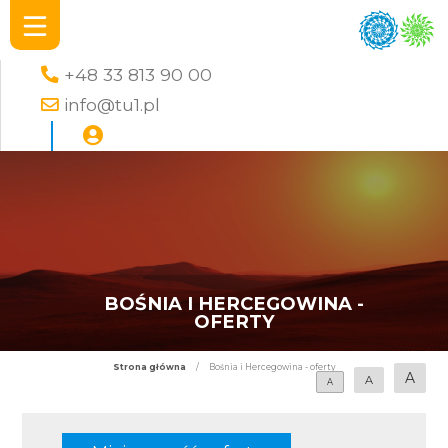
+48 33 813 90 00
info@tu1.pl
BOŚNIA I HERCEGOWINA -
OFERTY
Strona główna
/
Bośnia i Hercegowina - oferty
A
A
A