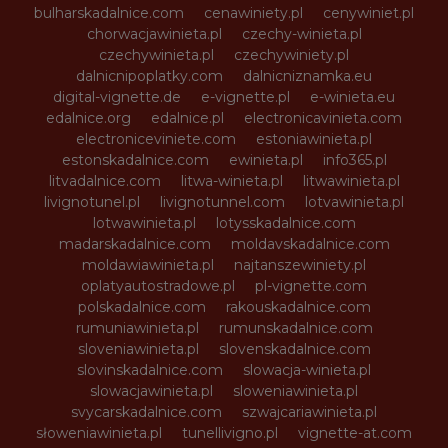
bulharskadalnice.com
cenawiniety.pl
cenywiniet.pl
chorwacjawinieta.pl
czechy-winieta.pl
czechywinieta.pl
czechywiniety.pl
dalnicnipoplatky.com
dalnicniznamka.eu
digital-vignette.de
e-vignette.pl
e-winieta.eu
edalnice.org
edalnice.pl
electronicavinieta.com
electroniceviniete.com
estoniawinieta.pl
estonskadalnice.com
ewinieta.pl
info365.pl
litvadalnice.com
litwa-winieta.pl
litwawinieta.pl
livignotunel.pl
livignotunnel.com
lotvawinieta.pl
lotwawinieta.pl
lotysskadalnice.com
madarskadalnice.com
moldavskadalnice.com
moldawiawinieta.pl
najtanszewiniety.pl
oplatyautostradowe.pl
pl-vignette.com
polskadalnice.com
rakouskadalnice.com
rumuniawinieta.pl
rumunskadalnice.com
sloveniawinieta.pl
slovenskadalnice.com
slovinskadalnice.com
slowacja-winieta.pl
slowacjawinieta.pl
sloweniawinieta.pl
svycarskadalnice.com
szwajcariawinieta.pl
słoweniawinieta.pl
tunellivigno.pl
vignette-at.com