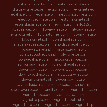
dalnicnipoplatky.com
dalnicniznamka.eu
digital-vignette.de
e-vignette.pl
e-winieta.eu
edalnice.org
edalnice.pl
electronicavinieta.com
electroniceviniete.com
estoniawinieta.pl
estonskadalnice.com
ewinieta.pl
info365.pl
litvadalnice.com
litwa-winieta.pl
litwawinieta.pl
livignotunel.pl
livignotunnel.com
lotvawinieta.pl
lotwawinieta.pl
lotysskadalnice.com
madarskadalnice.com
moldavskadalnice.com
moldawiawinieta.pl
najtanszewiniety.pl
oplatyautostradowe.pl
pl-vignette.com
polskadalnice.com
rakouskadalnice.com
rumuniawinieta.pl
rumunskadalnice.com
sloveniawinieta.pl
slovenskadalnice.com
slovinskadalnice.com
slowacja-winieta.pl
slowacjawinieta.pl
sloweniawinieta.pl
svycarskadalnice.com
szwajcariawinieta.pl
słoweniawinieta.pl
tunellivigno.pl
vignette-at.com
vignette-bg.com
vignette-cz.com
vignette-pl.com
vignette-poland.pl
vignette-ro.com
vignette-si.com
vignette.pl