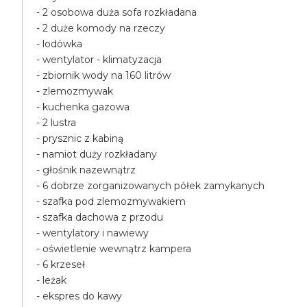
- 2 osobowa duża sofa rozkładana
- 2 duże komody na rzeczy
- lodówka
- wentylator - klimatyzacja
- zbiornik wody na 160 litrów
- zlemozmywak
- kuchenka gazowa
- 2 lustra
- prysznic z kabiną
- namiot duży rozkładany
- głośnik nazewnątrz
- 6 dobrze zorganizowanych półek zamykanych
- szafka pod zlemozmywakiem
- szafka dachowa z przodu
- wentylatory i nawiewy
- oświetlenie wewnątrz kampera
- 6 krzeseł
- leżak
- ekspres do kawy