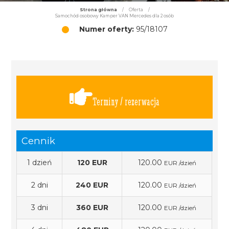
Strona główna
/
Oferta
/
Samochód osobowy Kamper VAN Mercedes dla 2 osób
Numer oferty:
95/18107
Terminy / rezerwacja
Cennik
1 dzień
120 EUR
120.00
EUR /dzień
2 dni
240 EUR
120.00
EUR /dzień
3 dni
360 EUR
120.00
EUR /dzień