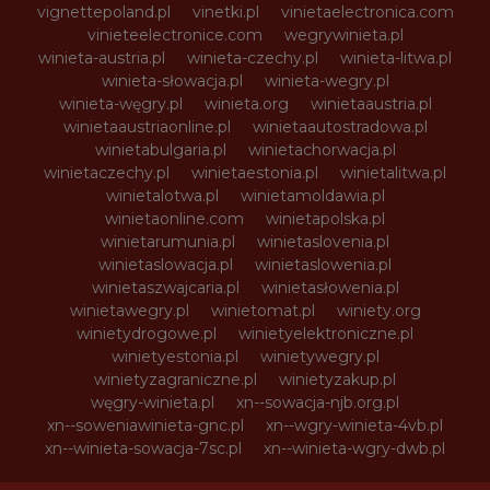
vignettepoland.pl
vinetki.pl
vinietaelectronica.com
vinieteelectronice.com
wegrywinieta.pl
winieta-austria.pl
winieta-czechy.pl
winieta-litwa.pl
winieta-słowacja.pl
winieta-wegry.pl
winieta-węgry.pl
winieta.org
winietaaustria.pl
winietaaustriaonline.pl
winietaautostradowa.pl
winietabulgaria.pl
winietachorwacja.pl
winietaczechy.pl
winietaestonia.pl
winietalitwa.pl
winietalotwa.pl
winietamoldawia.pl
winietaonline.com
winietapolska.pl
winietarumunia.pl
winietaslovenia.pl
winietaslowacja.pl
winietaslowenia.pl
winietaszwajcaria.pl
winietasłowenia.pl
winietawegry.pl
winietomat.pl
winiety.org
winietydrogowe.pl
winietyelektroniczne.pl
winietyestonia.pl
winietywegry.pl
winietyzagraniczne.pl
winietyzakup.pl
węgry-winieta.pl
xn--sowacja-njb.org.pl
xn--soweniawinieta-gnc.pl
xn--wgry-winieta-4vb.pl
xn--winieta-sowacja-7sc.pl
xn--winieta-wgry-dwb.pl