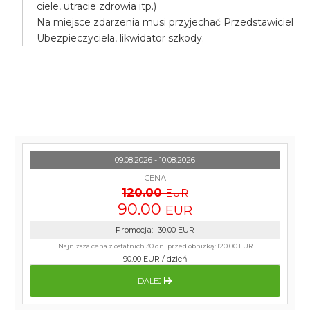
ciele, utracie zdrowia itp.)
Na miejsce zdarzenia musi przyjechać Przedstawiciel
Ubezpieczyciela, likwidator szkody.
09.08.2026 - 10.08.2026
CENA
120.00
EUR
90.00
EUR
Promocja
:
-30.00
EUR
Najniższa cena z ostatnich 30 dni przed obniżką:
120.00 EUR
90.00 EUR
/
dzień
DALEJ