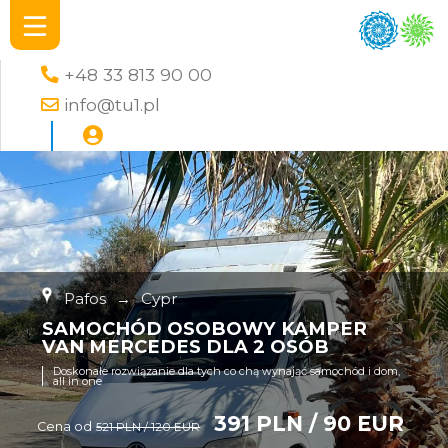
+48 33 813 90 00
info@tu1.pl
Pafos
→
Cypr
SAMOCHÓD OSOBOWY KAMPER
VAN MERCEDES DLA 2 OSÓB
Doskonałe rozwiązanie dla tych co chą wynająć samochód i dom,
all in one
391 PLN / 90 EUR
Cena od
521 PLN / 120 EUR