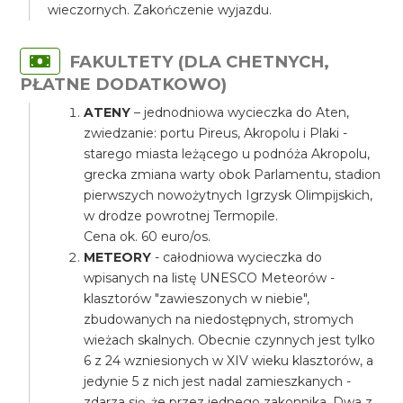
wieczornych. Zakończenie wyjazdu.
FAKULTETY (DLA CHETNYCH,
PŁATNE DODATKOWO)
ATENY
– jednodniowa wycieczka do Aten,
zwiedzanie: portu Pireus, Akropolu i Plaki -
starego miasta leżącego u podnóża Akropolu,
grecka zmiana warty obok Parlamentu, stadion
pierwszych nowożytnych Igrzysk Olimpijskich,
w drodze powrotnej Termopile.
Cena ok. 60 euro/os.
METEORY
- całodniowa wycieczka do
wpisanych na listę UNESCO Meteorów -
klasztorów "zawieszonych w niebie",
zbudowanych na niedostępnych, stromych
wieżach skalnych. Obecnie czynnych jest tylko
6 z 24 wzniesionych w XIV wieku klasztorów, a
jedynie 5 z nich jest nadal zamieszkanych -
zdarza się, że przez jednego zakonnika. Dwa z