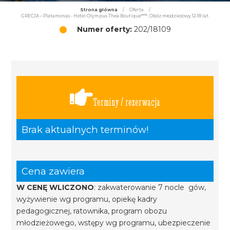
Strona główna
/
Oferta
/
GRECJA – Platamonas - Hotel Olympus Thea Boutique****. Obóz młodzieżowy 12-18 lat.
Numer oferty:
202/18109
Terminy / rezerwacja
Brak aktualnych terminów!
Cena zawiera
W CENĘ WLICZONO
: zakwaterowanie 7 nocle gów,
wyżywienie wg programu, opiekę kadry
pedagogicznej, ratownika, program obozu
młodzieżowego, wstępy wg programu, ubezpieczenie