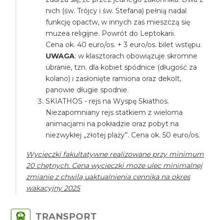
nich (św. Trójcy i św. Stefana) pełnią nadal
funkcję opactw, w innych zaś mieszczą się
muzea religijne. Powrót do Leptokarii.
Cena ok. 40 euro/os. + 3 euro/os. bilet wstępu.
UWAGA
: w klasztorach obowiązuje skromne
ubranie, tzn. dla kobiet spódnice (długość za
kolano) i zasłonięte ramiona oraz dekolt,
panowie długie spodnie.
SKIATHOS - rejs na Wyspę Skiathos.
Niezapomniany rejs statkiem z wieloma
animacjami na pokładzie oraz pobyt na
niezwykłej „złotej plaży”. Cena ok. 50 euro/os.
Wycieczki fakultatywne realizowane przy minimum
20 chętnych. Cena wycieczki może ulec minimalnej
zmianie z chwilą uaktualnienia cennika na okres
wakacyjny 2025
TRANSPORT