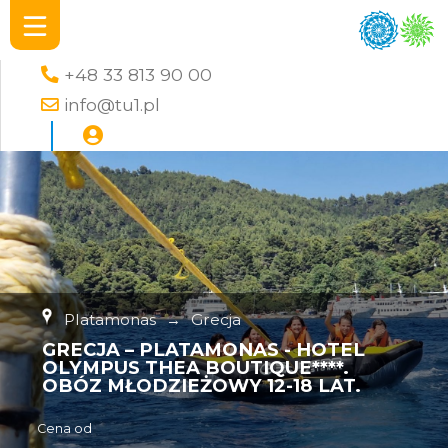
+48 33 813 90 00
info@tu1.pl
Platamonas
→
Grecja
GRECJA – PLATAMONAS - HOTEL
OLYMPUS THEA BOUTIQUE****.
OBÓZ MŁODZIEŻOWY 12-18 LAT.
Cena od