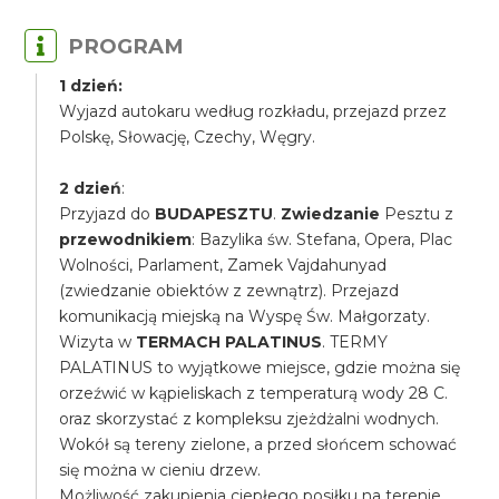
PROGRAM
1 dzień:
Wyjazd autokaru według rozkładu, przejazd przez
Polskę, Słowację, Czechy, Węgry.
2 dzień
:
Przyjazd do
BUDAPESZTU
.
Zwiedzanie
Pesztu z
przewodnikiem
: Bazylika św. Stefana, Opera, Plac
Wolności, Parlament, Zamek Vajdahunyad
(zwiedzanie obiektów z zewnątrz). Przejazd
komunikacją miejską na Wyspę Św. Małgorzaty.
Wizyta w
TERMACH PALATINUS
. TERMY
PALATINUS to wyjątkowe miejsce, gdzie można się
orzeźwić w kąpieliskach z temperaturą wody 28 C.
oraz skorzystać z kompleksu zjeżdżalni wodnych.
Wokół są tereny zielone, a przed słońcem schować
się można w cieniu drzew.
Możliwość zakupienia ciepłego posiłku na terenie