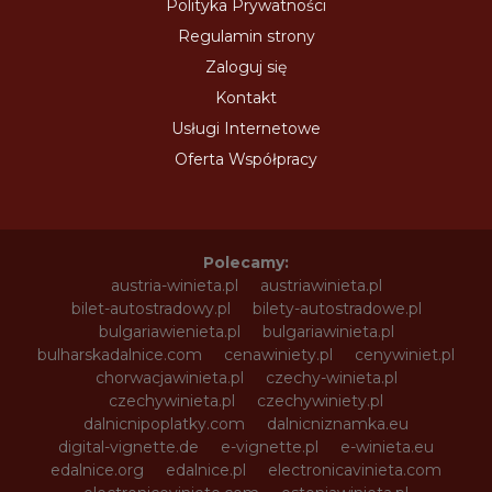
Polityka Prywatności
Regulamin strony
Zaloguj się
Kontakt
Usługi Internetowe
Oferta Współpracy
Polecamy:
austria-winieta.pl
austriawinieta.pl
bilet-autostradowy.pl
bilety-autostradowe.pl
bulgariawienieta.pl
bulgariawinieta.pl
bulharskadalnice.com
cenawiniety.pl
cenywiniet.pl
chorwacjawinieta.pl
czechy-winieta.pl
czechywinieta.pl
czechywiniety.pl
dalnicnipoplatky.com
dalnicniznamka.eu
digital-vignette.de
e-vignette.pl
e-winieta.eu
edalnice.org
edalnice.pl
electronicavinieta.com