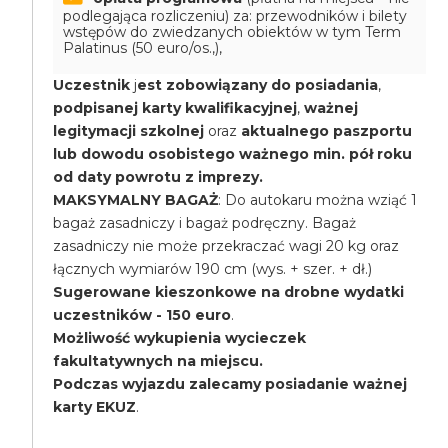
podlegająca rozliczeniu) za: przewodników i bilety
wstępów do zwiedzanych obiektów w tym Term
Palatinus (50 euro/os.,),
Uczestnik
j
est zobowiązany do posiadania
,
podpisanej karty kwalifikacyjnej
,
ważnej
legitymacji szkolnej
oraz
aktualnego paszportu
lub dowodu osobistego ważnego min. pół roku
od daty powrotu z imprezy.
MAKSYMALNY BAGAŻ
: Do autokaru można wziąć 1
bagaż zasadniczy i bagaż podręczny. Bagaż
zasadniczy nie może przekraczać wagi 20 kg oraz
łącznych wymiarów 190 cm (wys. + szer. + dł.)
Sugerowane kieszonkowe na drobne wydatki
uczestników - 150 euro
.
Możliwość wykupienia wycieczek
fakultatywnych na miejscu.
Podczas wyjazdu zalecamy posiadanie ważnej
karty EKUZ
.