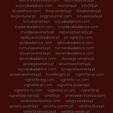
electroniceviniete.com
estoniawinieta.pl
estonskadalnice.com
ewinieta.pl
info365.pl
litvadalnice.com
litwa-winieta.pl
litwawinieta.pl
livignotunel.pl
livignotunnel.com
lotvawinieta.pl
lotwawinieta.pl
lotysskadalnice.com
madarskadalnice.com
moldavskadalnice.com
moldawiawinieta.pl
najtanszewiniety.pl
oplatyautostradowe.pl
pl-vignette.com
polskadalnice.com
rakouskadalnice.com
rumuniawinieta.pl
rumunskadalnice.com
sloveniawinieta.pl
slovenskadalnice.com
slovinskadalnice.com
slowacja-winieta.pl
slowacjawinieta.pl
sloweniawinieta.pl
svycarskadalnice.com
szwajcariawinieta.pl
słoweniawinieta.pl
tunellivigno.pl
vignette-at.com
vignette-bg.com
vignette-cz.com
vignette-pl.com
vignette-poland.pl
vignette-ro.com
vignette-si.com
vignette.pl
vignettepoland.pl
vinetki.pl
vinietaelectronica.com
vinieteelectronice.com
wegrywinieta.pl
winieta-austria.pl
winieta-czechy.pl
winieta-litwa.pl
winieta-słowacja.pl
winieta-wegry.pl