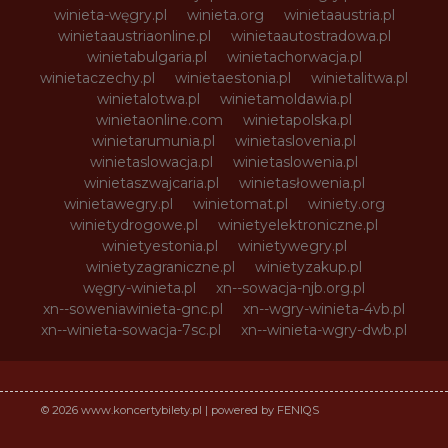
winieta-węgry.pl
winieta.org
winietaaustria.pl
winietaaustriaonline.pl
winietaautostradowa.pl
winietabulgaria.pl
winietachorwacja.pl
winietaczechy.pl
winietaestonia.pl
winietalitwa.pl
winietalotwa.pl
winietamoldawia.pl
winietaonline.com
winietapolska.pl
winietarumunia.pl
winietaslovenia.pl
winietaslowacja.pl
winietaslowenia.pl
winietaszwajcaria.pl
winietasłowenia.pl
winietawegry.pl
winietomat.pl
winiety.org
winietydrogowe.pl
winietyelektroniczne.pl
winietyestonia.pl
winietywegry.pl
winietyzagraniczne.pl
winietyzakup.pl
węgry-winieta.pl
xn--sowacja-njb.org.pl
xn--soweniawinieta-gnc.pl
xn--wgry-winieta-4vb.pl
xn--winieta-sowacja-7sc.pl
xn--winieta-wgry-dwb.pl
© 2026 www.koncertybilety.pl | powered by FENIQS