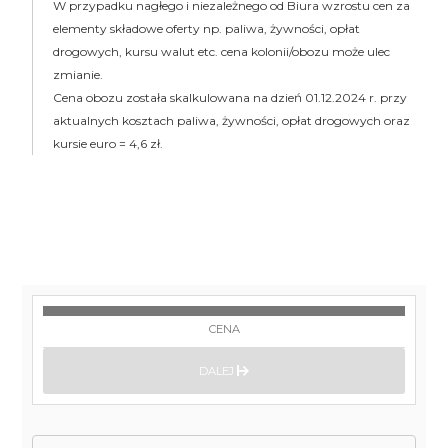
W przypadku nagłego i niezależnego od Biura wzrostu cen za
elementy składowe oferty np. paliwa, żywności, opłat
drogowych, kursu walut etc. cena kolonii/obozu może ulec
zmianie.
Cena obozu została skalkulowana na dzień 01.12.2024 r. przy
aktualnych kosztach paliwa, żywności, opłat drogowych oraz
kursie euro = 4,6 zł.
CENA
DALEJ