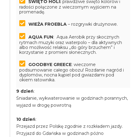
ŚWIĘTO HOLI:
prawdziwe święto kolorów i
radości połączone z wieczornym wyjściem na
promenadę.
WIEŻA FROEBLA
– rozgrywki drużynowe.
AQUA FUN
: Aqua Aerobik przy skocznych
rytmach muzyki oraz waterpolo – dla aktywnych
albo możliwość relaksu „do góry brzuchem” i
korzystanie z promieni słonecznych.
GOODBYE GREECE
: wieczorne
podsumowanie całego obozu! Rozdanie nagród i
dyplomów, nocna kąpiel pod gwiazdami pod
okiem ratownika.
9 dzień
:
Śniadanie, wykwaterowanie w godzinach porannych,
wyjazd w drogę powrotną
10 dzień
:
Przejazd przez Polskę zgodnie z rozkładem jazdy.
Przyjazd do Gdańska w godzinach późno