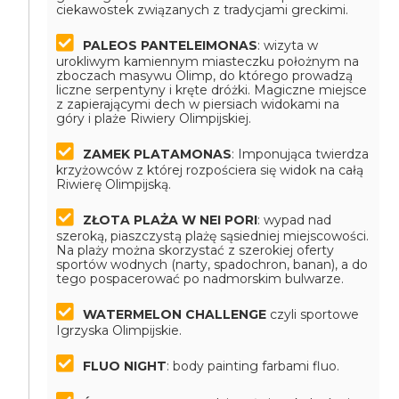
ciekawostek związanych z tradycjami greckimi.
PALEOS PANTELEIMONAS
: wizyta w
urokliwym kamiennym miasteczku położnym na
zboczach masywu Olimp, do którego prowadzą
liczne serpentyny i kręte dróżki. Magiczne miejsce
z zapierającymi dech w piersiach widokami na
góry i plaże Riwiery Olimpijskiej.
ZAMEK PLATAMONAS
: Imponująca twierdza
krzyżowców z której rozpościera się widok na całą
Riwierę Olimpijską.
ZŁOTA PLAŻA W NEI PORI
: wypad nad
szeroką, piaszczystą plażę sąsiedniej miejscowości.
Na plaży można skorzystać z szerokiej oferty
sportów wodnych (narty, spadochron, banan), a do
tego pospacerować po nadmorskim bulwarze.
WATERMELON CHALLENGE
czyli sportowe
Igrzyska Olimpijskie.
FLUO NIGHT
: body painting farbami fluo.