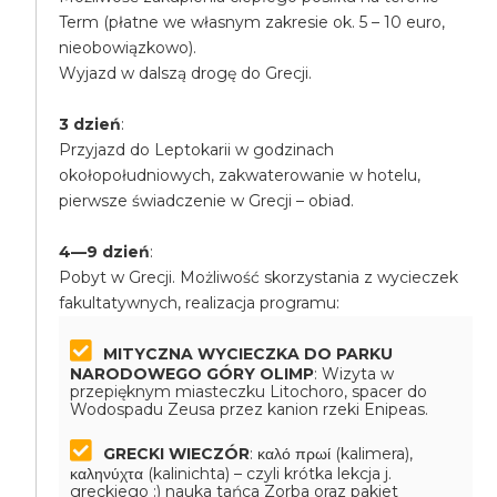
Term (płatne we własnym zakresie ok. 5 – 10 euro,
nieobowiązkowo).
Wyjazd w dalszą drogę do Grecji.
3 dzień
:
Przyjazd do Leptokarii w godzinach
okołopołudniowych, zakwaterowanie w hotelu,
pierwsze świadczenie w Grecji – obiad.
4—9 dzień
:
Pobyt w Grecji. Możliwość skorzystania z wycieczek
fakultatywnych, realizacja programu:
MITYCZNA WYCIECZKA DO PARKU
NARODOWEGO GÓRY OLIMP
: Wizyta w
przepięknym miasteczku Litochoro, spacer do
Wodospadu Zeusa przez kanion rzeki Enipeas.
GRECKI WIECZÓR
: καλό πρωί (kalimera),
καληνύχτα (kalinichta) – czyli krótka lekcja j.
greckiego :) nauka tańca Zorba oraz pakiet