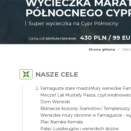
WYCIECZKA MARA
PÓŁNOCNEGO CYP
Super wycieczka na Cypr Północny
430 PLN / 99 E
Cena od
521 PLN / 120 EUR
Strona główna
/
Ofert
NASZE CELE
Famagusta stare miastoMury weneckie Fama
Meczet Lali Mustafy Pasza, czyli średniow
Dom Wenecki
Bliźniacze kościoły Joannitów i Templariuszy
Weneckie mury obronne w Famaguście - wyj
Plac Namika Kemala
Pałac Luisdwugów i weneckich dożów