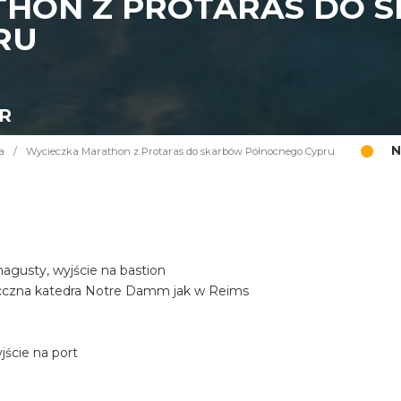
THON Z PROTARAS DO 
RU
UR
N
a
/
Wycieczka Marathon z Protaras do skarbów Północnego Cypru
gusty, wyjście na bastion
iecczna katedra Notre Damm jak w Reims
ście na port