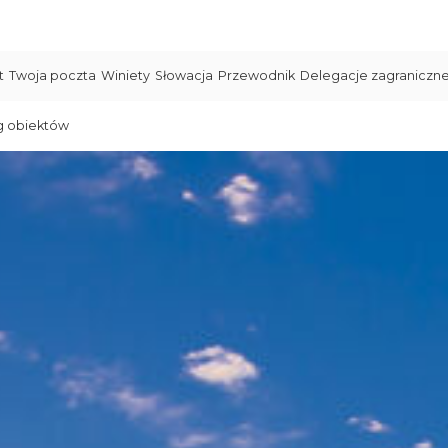
t
Twoja poczta
Winiety
Słowacja
Przewodnik
Delegacje zagraniczn
g obiektów