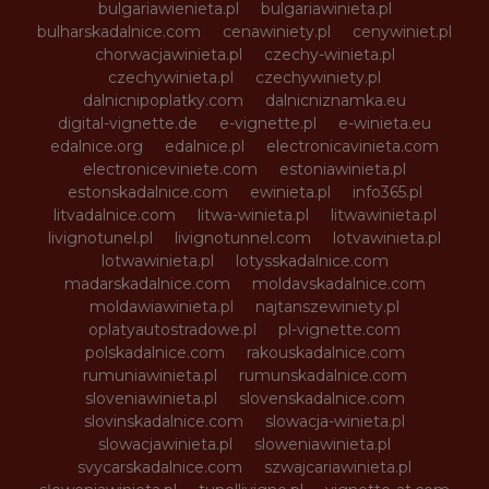
bulgariawienieta.pl
bulgariawinieta.pl
bulharskadalnice.com
cenawiniety.pl
cenywiniet.pl
chorwacjawinieta.pl
czechy-winieta.pl
czechywinieta.pl
czechywiniety.pl
dalnicnipoplatky.com
dalnicniznamka.eu
digital-vignette.de
e-vignette.pl
e-winieta.eu
edalnice.org
edalnice.pl
electronicavinieta.com
electroniceviniete.com
estoniawinieta.pl
estonskadalnice.com
ewinieta.pl
info365.pl
litvadalnice.com
litwa-winieta.pl
litwawinieta.pl
livignotunel.pl
livignotunnel.com
lotvawinieta.pl
lotwawinieta.pl
lotysskadalnice.com
madarskadalnice.com
moldavskadalnice.com
moldawiawinieta.pl
najtanszewiniety.pl
oplatyautostradowe.pl
pl-vignette.com
polskadalnice.com
rakouskadalnice.com
rumuniawinieta.pl
rumunskadalnice.com
sloveniawinieta.pl
slovenskadalnice.com
slovinskadalnice.com
slowacja-winieta.pl
slowacjawinieta.pl
sloweniawinieta.pl
svycarskadalnice.com
szwajcariawinieta.pl