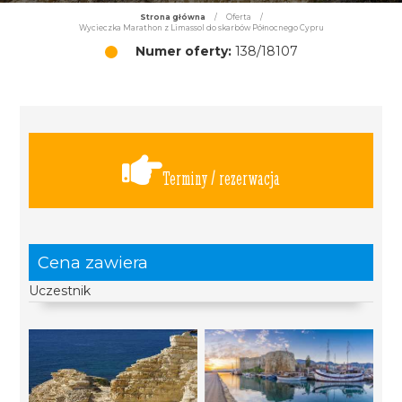
Strona główna
/
Oferta
/
Wycieczka Marathon z Limassol do skarbów Północnego Cypru
Numer oferty:
138/18107
Terminy / rezerwacja
Cena zawiera
Uczestnik