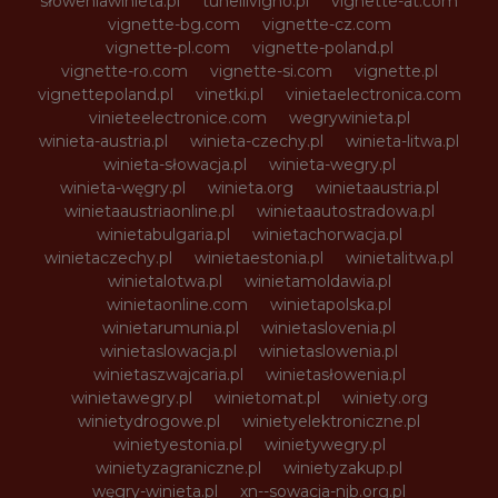
słoweniawinieta.pl
tunellivigno.pl
vignette-at.com
vignette-bg.com
vignette-cz.com
vignette-pl.com
vignette-poland.pl
vignette-ro.com
vignette-si.com
vignette.pl
vignettepoland.pl
vinetki.pl
vinietaelectronica.com
vinieteelectronice.com
wegrywinieta.pl
winieta-austria.pl
winieta-czechy.pl
winieta-litwa.pl
winieta-słowacja.pl
winieta-wegry.pl
winieta-węgry.pl
winieta.org
winietaaustria.pl
winietaaustriaonline.pl
winietaautostradowa.pl
winietabulgaria.pl
winietachorwacja.pl
winietaczechy.pl
winietaestonia.pl
winietalitwa.pl
winietalotwa.pl
winietamoldawia.pl
winietaonline.com
winietapolska.pl
winietarumunia.pl
winietaslovenia.pl
winietaslowacja.pl
winietaslowenia.pl
winietaszwajcaria.pl
winietasłowenia.pl
winietawegry.pl
winietomat.pl
winiety.org
winietydrogowe.pl
winietyelektroniczne.pl
winietyestonia.pl
winietywegry.pl
winietyzagraniczne.pl
winietyzakup.pl
węgry-winieta.pl
xn--sowacja-njb.org.pl