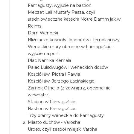
Famagusty, wyjście na bastion
Meczet Lali Mustafy Pasza, czyli
średniowiecczna katedra Notre Damm jak w
Reims
Dom Wenecki
Bliźniacze kościoły Joannitów i Templariuszy
Weneckie mury obronne w Famaguście -
wyjście na port
Plac Namika Kemala
Pałac Luisdwugów i weneckich dożów
Kościół św. Piotra i Pawła
Kościół św. Jerzego Łacińskiego
Zamek Othello (z zewnątrz, opcjonalnie
wewnątrz)
Stadion w Famaguście
Bastion w Famaguście
Trzy bramy weneckie do Famagusty
Miasto duchów - Varosha
Urbex, czyli zespół miejski Varoha