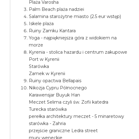
Plaża Varosha
Palm Beach plaża nadziei
Salamina starożytne miasto (2.5 eur wstęp)
Iskele plaża
Ruiny Zamku Kantara
Yoga - najpiękniejsza góra z widokiem na
morze
Kyrenia - stolica hazardu i centrum zakupowe
Port w Kyrenii
Starówka
Zamek w Kyrenii
Ruiny opactwa Bellapais
Nikozja Cypru Północnego
Karawensjar Buyuk Han
Meczet Selima czyli św. Zofii katedra
Turecka starówka
perełka architektury meczet - 5 minaretowy
starówka - Zahria
przejście graniczne Ledra street
mury weneckie