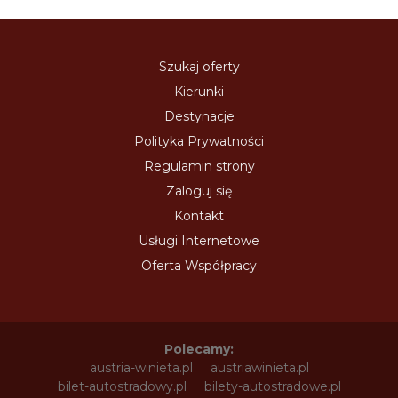
Szukaj oferty
Kierunki
Destynacje
Polityka Prywatności
Regulamin strony
Zaloguj się
Kontakt
Usługi Internetowe
Oferta Współpracy
Polecamy:
austria-winieta.pl
austriawinieta.pl
bilet-autostradowy.pl
bilety-autostradowe.pl