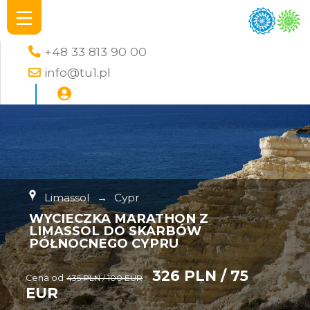
+48 33 813 90 00
info@tu1.pl
Limassol
→
Cypr
WYCIECZKA MARATHON Z
LIMASSOL DO SKARBÓW
PÓŁNOCNEGO CYPRU
326 PLN / 75
Cena od
435 PLN / 100 EUR
EUR