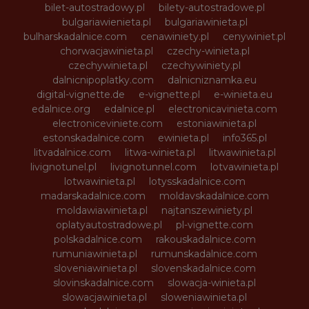
bilet-autostradowy.pl
bilety-autostradowe.pl
bulgariawienieta.pl
bulgariawinieta.pl
bulharskadalnice.com
cenawiniety.pl
cenywiniet.pl
chorwacjawinieta.pl
czechy-winieta.pl
czechywinieta.pl
czechywiniety.pl
dalnicnipoplatky.com
dalnicniznamka.eu
digital-vignette.de
e-vignette.pl
e-winieta.eu
edalnice.org
edalnice.pl
electronicavinieta.com
electroniceviniete.com
estoniawinieta.pl
estonskadalnice.com
ewinieta.pl
info365.pl
litvadalnice.com
litwa-winieta.pl
litwawinieta.pl
livignotunel.pl
livignotunnel.com
lotvawinieta.pl
lotwawinieta.pl
lotysskadalnice.com
madarskadalnice.com
moldavskadalnice.com
moldawiawinieta.pl
najtanszewiniety.pl
oplatyautostradowe.pl
pl-vignette.com
polskadalnice.com
rakouskadalnice.com
rumuniawinieta.pl
rumunskadalnice.com
sloveniawinieta.pl
slovenskadalnice.com
slovinskadalnice.com
slowacja-winieta.pl
slowacjawinieta.pl
sloweniawinieta.pl