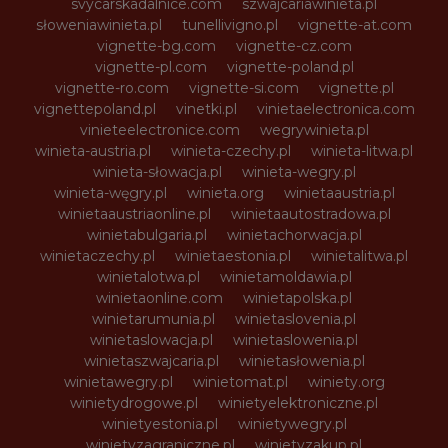
svycarskadalnice.com
szwajcariawinieta.pl
słoweniawinieta.pl
tunellivigno.pl
vignette-at.com
vignette-bg.com
vignette-cz.com
vignette-pl.com
vignette-poland.pl
vignette-ro.com
vignette-si.com
vignette.pl
vignettepoland.pl
vinetki.pl
vinietaelectronica.com
vinieteelectronice.com
wegrywinieta.pl
winieta-austria.pl
winieta-czechy.pl
winieta-litwa.pl
winieta-słowacja.pl
winieta-wegry.pl
winieta-węgry.pl
winieta.org
winietaaustria.pl
winietaaustriaonline.pl
winietaautostradowa.pl
winietabulgaria.pl
winietachorwacja.pl
winietaczechy.pl
winietaestonia.pl
winietalitwa.pl
winietalotwa.pl
winietamoldawia.pl
winietaonline.com
winietapolska.pl
winietarumunia.pl
winietaslovenia.pl
winietaslowacja.pl
winietaslowenia.pl
winietaszwajcaria.pl
winietasłowenia.pl
winietawegry.pl
winietomat.pl
winiety.org
winietydrogowe.pl
winietyelektroniczne.pl
winietyestonia.pl
winietywegry.pl
winietyzagraniczne.pl
winietyzakup.pl