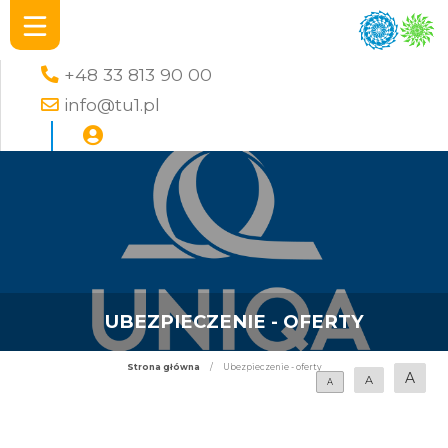
+48 33 813 90 00
info@tu1.pl
UBEZPIECZENIE - OFERTY
Strona główna
/
Ubezpieczenie - oferty
A
A
A